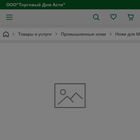
ООО"Торговый Дом Асти"
Товары и услуги
Промышленные ножи
Ножи для M