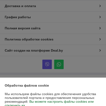
Доставка и оплата
График работы
Полная версия сайта
Политика обработки cookies
Сайт создан на платформе Deal.by
Информация для покупателя
Обработка файлов cookie
Юридическое лицо:
ООО «Партекс Трейд»
220118, г. Минск, ул. Кабушкина, 34, пом. 17
Мы используем файлы cookies для обеспечения удобства
пользователей портала и предоставления персональных
Регистрационный номер ЕГР: 193966842
рекомендаций.
Вы можете настроить файлы cookies или
отключить их.