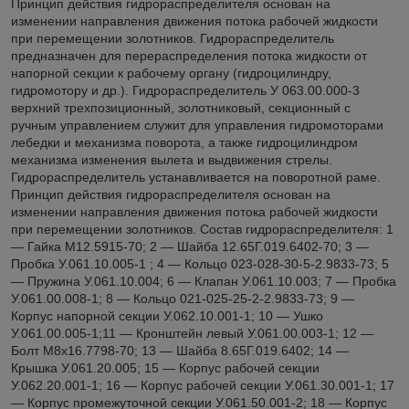
Принцип действия гидрораспределителя основан на
изменении направления движения потока рабочей жидкости
при перемещении золотников. Гидрораспределитель
предназначен для перераспределения потока жидкости от
напорной секции к рабочему органу (гидроцилиндру,
гидромотору и др.). Гидрораспределитель У 063.00.000-3
верхний трехпозиционный, золотниковый, секционный с
ручным управлением служит для управления гидромоторами
лебедки и механизма поворота, а также гидроцилиндром
механизма изменения вылета и выдвижения стрелы.
Гидрораспределитель устанавливается на поворотной раме.
Принцип действия гидрораспределителя основан на
изменении направления движения потока рабочей жидкости
при перемещении золотников. Состав гидрораспределителя: 1
— Гайка М12.5915-70; 2 — Шайба 12.65Г.019.6402-70; 3 —
Пробка У.061.10.005-1 ; 4 — Кольцо 023-028-30-5-2.9833-73; 5
— Пружина У.061.10.004; 6 — Клапан У.061.10.003; 7 — Пробка
У.061.00.008-1; 8 — Кольцо 021-025-25-2-2.9833-73; 9 —
Корпус напорной секции У.062.10.001-1; 10 — Ушко
У.061.00.005-1;11 — Кронштейн левый У.061.00.003-1; 12 —
Болт М8х16.7798-70; 13 — Шайба 8.65Г.019.6402; 14 —
Крышка У.061.20.005; 15 — Корпус рабочей секции
У.062.20.001-1; 16 — Корпус рабочей секции У.061.30.001-1; 17
— Корпус промежуточной секции У.061.50.001-2; 18 — Корпус