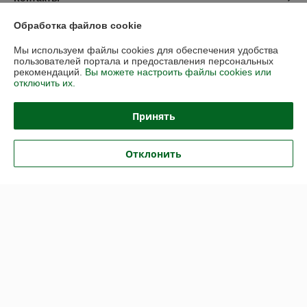
Обработка файлов cookie
Доставка и оплата
Мы используем файлы cookies для обеспечения удобства
пользователей портала и предоставления персональных
График работы
рекомендаций.
Вы можете настроить файлы cookies или
отключить их.
Полная версия сайта
Принять
Политика обработки cookies
Отклонить
Сайт создан на платформе Deal.by
Информация для покупателя
Юридическое лицо:
ООО «Партекс Трейд»
220118, г. Минск, ул. Кабушкина, 34, пом. 17
Регистрационный номер ЕГР: 193966842