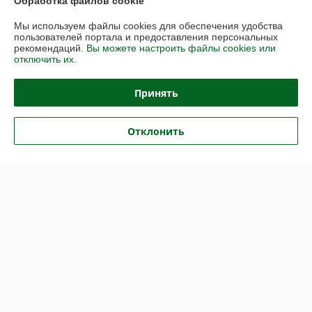
Обработка файлов cookie
Доставка и оплата
Мы используем файлы cookies для обеспечения удобства
пользователей портала и предоставления персональных
График работы
рекомендаций.
Вы можете настроить файлы cookies или
отключить их.
Полная версия сайта
Принять
Политика обработки cookies
Отклонить
Сайт создан на платформе Deal.by
Информация для покупателя
Юридическое лицо:
ООО «Партекс Трейд»
220118, г. Минск, ул. Кабушкина, 34, пом. 17
Регистрационный номер ЕГР: 193966842
УНП: 193966842