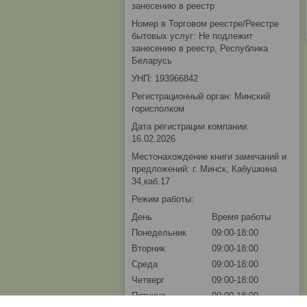
занесению в реестр
Номер в Торговом реестре/Реестре
бытовых услуг: Не подлежит
занесению в реестр, Республика
Беларусь
УНП: 193966842
Регистрационный орган: Минский
горисполком
Дата регистрации компании:
16.02.2026
Местонахождение книги замечаний и
предложений: г. Минск, Кабушкина
34,каб.17
Режим работы:
День
Время работы
Понедельник
09:00-18:00
Вторник
09:00-18:00
Среда
09:00-18:00
Четверг
09:00-18:00
Пятница
09:00-18:00