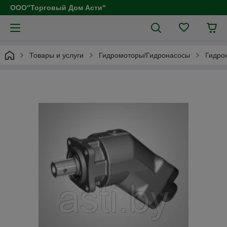
ООО"Торговый Дом Асти"
Товары и услуги
Гидромоторы/Гидронасосы
Гидро