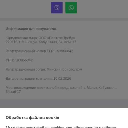
Информация для покупателя
Юридическое лицо:
ООО «Партекс Трейд»
220118, г. Минск, ул. Кабушкина, 34, пом. 17
Регистрационный номер ЕГР: 193966842
УНП: 193966842
Регистрационный орган: Минский горисполком
Дата регистрации компании: 16.02.2026
Местонахождение книги жалоб и предложений: г. Минск, Кабушкина
34,каб.17
Обработка файлов cookie
Мы используем файлы cookies для обеспечения удобства