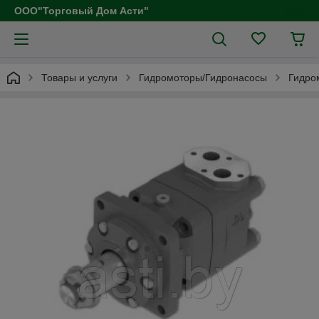
ООО"Торговый Дом Асти"
Товары и услуги
Гидромоторы/Гидронасосы
Гидро