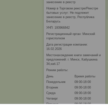
занесению в реестр
Номер в Торговом реестре/Реестре
бытовых услуг: Не подлежит
занесению в реестр, Республика
Беларусь
УНП: 193966842
Регистрационный орган: Минский
горисполком
Дата регистрации компании:
16.02.2026
Местонахождение книги замечаний и
предложений: г. Минск, Кабушкина
34,каб.17
Режим работы:
День
Время работы
Понедельник
09:00-18:00
Вторник
09:00-18:00
Среда
09:00-18:00
Четверг
09:00-18:00
Пятница
09:00-18:00