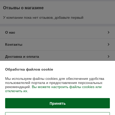
Отзывы о магазине
У компании пока нет отзывов, добавьте первый
О нас
Контакты
Доставка и оплата
График работы
Обработка файлов cookie
Мы используем файлы cookies для обеспечения удобства
Полная версия сайта
пользователей портала и предоставления персональных
рекомендаций.
Вы можете настроить файлы cookies или
отключить их.
Политика обработки cookies
Принять
Сайт создан на платформе Deal.by