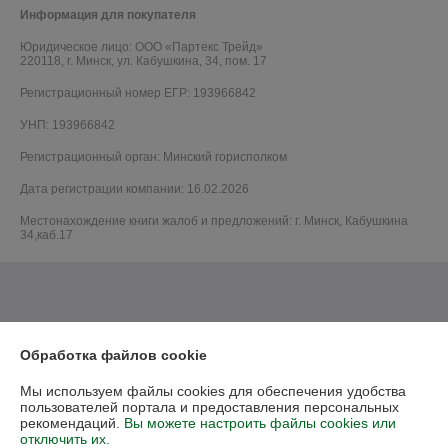
Информация для покупателя
Юридическое лицо:
ООО «Партекс Трейд»
220118, г. Минск, ул. Кабушкина, 34, пом. 17
Регистрационный номер ЕГР: 193966842
УНП: 193966842
Регистрационный орган: Минский горисполком
Дата регистрации компании: 16.02.2026
Местонахождение книги жалоб и предложений: г. Минск, Кабушкина
34,каб.17
Обработка файлов cookie
Мы используем файлы cookies для обеспечения удобства
пользователей портала и предоставления персональных
рекомендаций.
Вы можете настроить файлы cookies или
отключить их.