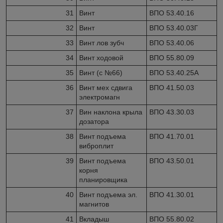
31
Винт
ВПО 53.40.16
32
Винт
ВПО 53.40.03Г
33
Винт лов зубч
ВПО 53.40.06
34
Винт ходовой
ВПО 55.80.09
35
Винт (с №66)
ВПО 53.40.25А
36
Винт мех сдвига
ВПО 41.50.03
электромагн
37
Вин наклона крыла
ВПО 43.30.03
дозатора
38
Винт подъема
ВПО 41.70.01
виброплит
39
Винт подъема
ВПО 43.50.01
корня
планировщика
40
Винт подъема эл.
ВПО 41.30.01
магнитов
41
Вкладыш
ВПО 55.80.02