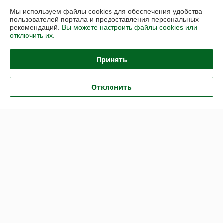
Мы используем файлы cookies для обеспечения удобства
Полная версия сайта
пользователей портала и предоставления персональных
рекомендаций.
Вы можете настроить файлы cookies или
отключить их.
Политика обработки cookies
Принять
Сайт создан на платформе Deal.by
Отклонить
Информация для покупателя
Юридическое лицо:
ООО «Партекс Трейд»
220118, г. Минск, ул. Кабушкина, 34, пом. 17
Регистрационный номер ЕГР: 193966842
УНП: 193966842
Регистрационный орган: Минский горисполком
Дата регистрации компании: 16.02.2026