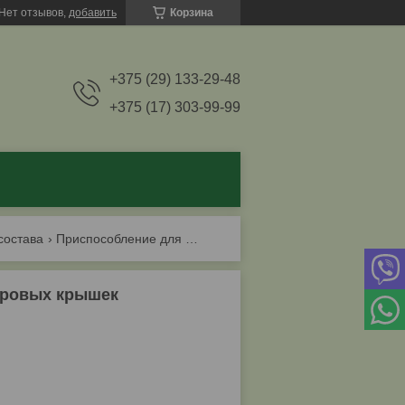
Нет отзывов,
добавить
Корзина
+375 (29) 133-29-48
+375 (17) 303-99-99
состава
Приспособление для сборки и разборки цилиндровых крышек д49.181.15спч
дровых крышек