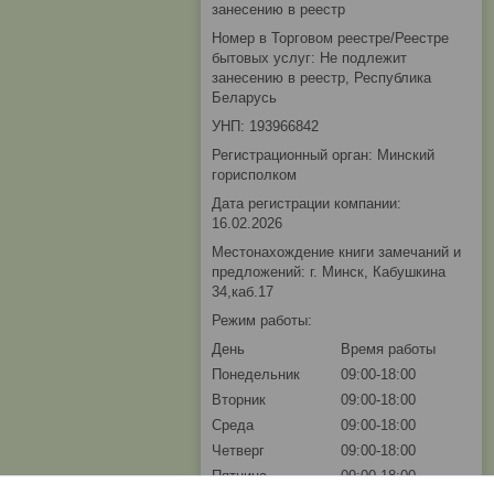
занесению в реестр
Номер в Торговом реестре/Реестре
бытовых услуг: Не подлежит
занесению в реестр, Республика
Беларусь
УНП: 193966842
Регистрационный орган: Минский
горисполком
Дата регистрации компании:
16.02.2026
Местонахождение книги замечаний и
предложений: г. Минск, Кабушкина
34,каб.17
Режим работы:
День
Время работы
Понедельник
09:00-18:00
Вторник
09:00-18:00
Среда
09:00-18:00
Четверг
09:00-18:00
Пятница
09:00-18:00