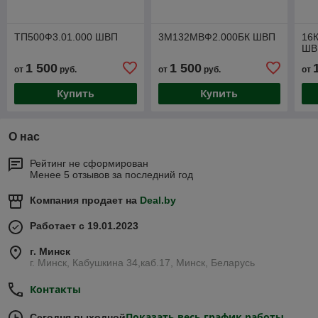
ТП500Ф3.01.000 ШВП
3М132МВФ2.000БК ШВП
16К
ШВ
1 500
1 500
от
руб.
от
руб.
от
Купить
Купить
О нас
Рейтинг не сформирован
Менее 5 отзывов за последний год
Компания продает на
Deal.by
Работает с 19.01.2023
г. Минск
г. Минск, Кабушкина 34,каб.17, Минск, Беларусь
Контакты
Показать весь график работы
Сегодня выходной