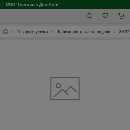
ООО"Торговый Дом Асти"
Товары и услуги
Шарико-винтовые передачи
3М22